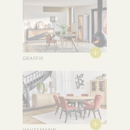
+
GRAFFIK
+