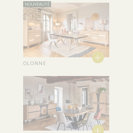
+
OLONNE
+