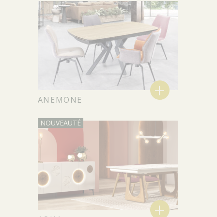
+
ANEMONE
+