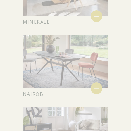
+
MINERALE
+
NAIROBI