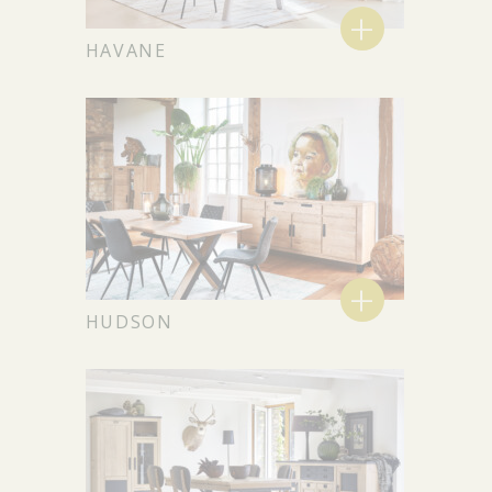
+
HAVANE
+
HUDSON