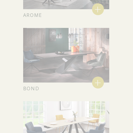
+
AROME
+
BOND