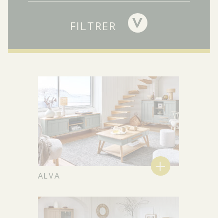
>
FILTRER
+
ALVA