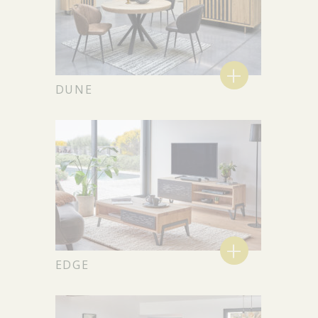
+
DUNE
+
EDGE