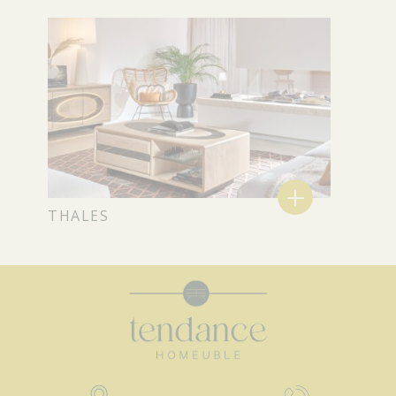
+
THALES