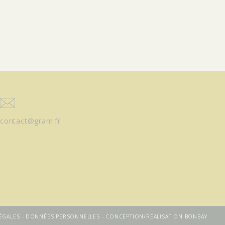
contact@gram.fr
ÉGALES
-
DONNÉES PERSONNELLES
-
CONCEPTION/RÉALISATION BONBAY