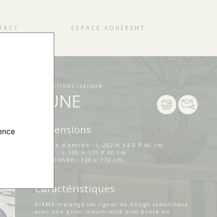
TACT
ESPACE ADHÉRENT
COLLECTIONS /
SÉJOUR
DUNE
Dimensions
ience
Meuble d'entrée : L.202 H.94.5 P.40 cm
Buffet : L.100 H.115 P.40 cm
Table ronde : 120 x 170 cm
Caractéristiques
DIAMS mélange les lignes de design scandinave
avec une prise industrielle plus brute en