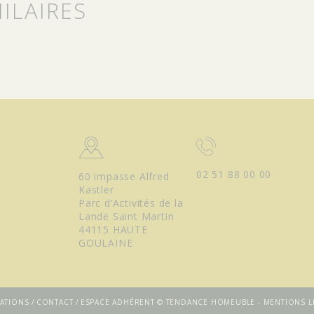
ILAIRES
02 51 88 00 00
60 impasse Alfred
Kastler
Parc d’Activités de la
Lande Saint Martin
44115 HAUTE
GOULAINE
RATIONS
CONTACT
ESPACE ADHÉRENT
© TENDANCE HOMEUBLE -
MENTIONS L